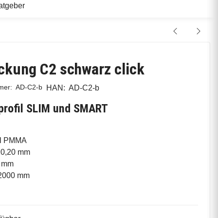
atgeber
kung C2 schwarz click
mmer:
AD-C2-b
HAN:
AD-C2-b
uprofil SLIM und SMART
al PMMA
10,20 mm
 mm
2000 mm