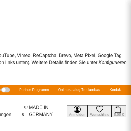
 YouTube, Vimeo, ReCaptcha, Brevo, Meta Pixel, Google Tag
 links unten). Weitere Details finden Sie unter
Konfigurieren
e
Partner-Programm
Onlinekatalog Trockenbau
Kontakt
MADE IN
5 /
ungen:
GERMANY
Anmelden
Wunschliste
0,00 €
5