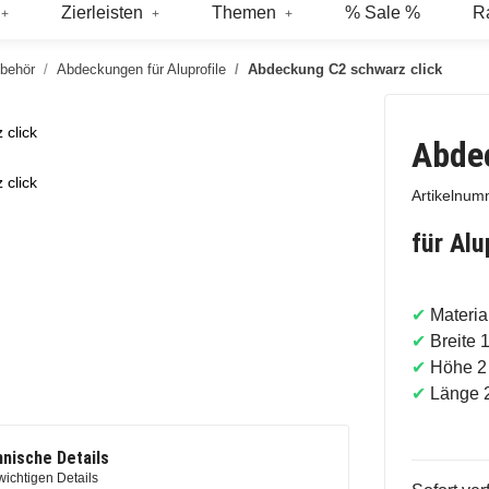
Zierleisten
Themen
% Sale %
R
ubehör
Abdeckungen für Aluprofile
Abdeckung C2 schwarz click
click
Abdec
click
Artikelnu
für Al
✔
Materi
✔
Breite 
✔
Höhe 2
✔
Länge 
nische Details
wichtigen Details